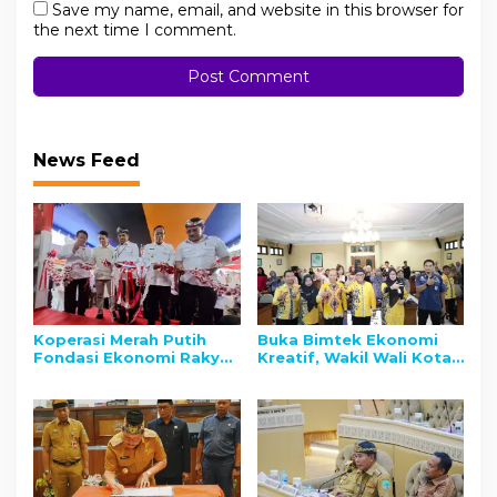
Save my name, email, and website in this browser for
the next time I comment.
News Feed
Koperasi Merah Putih
Buka Bimtek Ekonomi
Fondasi Ekonomi Rakyat
Kreatif, Wakil Wali Kota
Menuju Indonesia Emas
Tarakan Dorong UMKM
2045
Naik Kelas