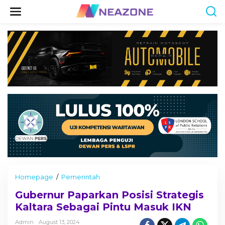
S
k
i
p
t
o
c
o
n
t
e
n
t
Homepage
/
Pemerintah
G
u
Gubernur Paparkan Posisi Strategis
b
e
Kaltara Sebagai Pintu Masuk IKN
r
n
Admin
August 13, 2024