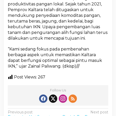
produktivitas pangan lokal. Sejak tahun 2021,
Pemprov Kaltara telah ditugaskan untuk
mendukung penyediaan komoditas pangan,
terutama beras, jagung, dan kedelai, bagi
kebutuhan IKN. Upaya pengembangan luas
tanam dan pengurangan alih fungsi lahan terus
dilakukan untuk mencapai tujuan ini.
“Kami sedang fokus pada pembenahan
berbagai aspek untuk memastikan Kaltara
dapat berfungsi optimal sebagai pintu masuk
IKN,” ujar Zainal Paliwang. (dkisp)///
Post Views:
267
Follow Us
P
Previous post
Next post