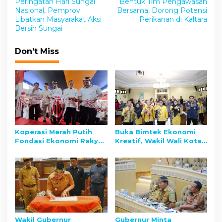
Peringatan Hari Sungai
Bentuk Tim Pengawasan
o
Nasional, Pemprov
Bersama, Dorong Potensi
s
Libatkan Masyarakat Aksi
Perikanan di Kaltara
Bersih Sungai
t
n
Don't Miss
a
v
i
g
a
t
Koperasi Merah Putih
Buka Bimtek Ekonomi
Fondasi Ekonomi Rakyat
Kreatif, Wakil Wali Kota
i
Menuju Indonesia Emas
Tarakan Dorong UMKM
o
2045
Naik Kelas
n
Wakil Gubernur
Gubernur Minta