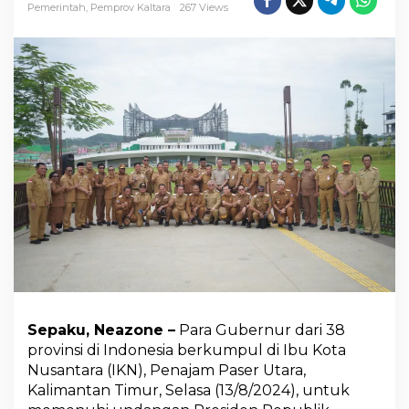
Pemerintah
,
Pemprov Kaltara
267 Views
u
r
P
a
p
a
r
k
a
n
P
o
s
i
s
i
S
t
r
a
Sepaku, Neazone –
Para Gubernur dari 38
t
provinsi di Indonesia berkumpul di Ibu Kota
e
Nusantara (IKN), Penajam Paser Utara,
g
Kalimantan Timur, Selasa (13/8/2024), untuk
i
s