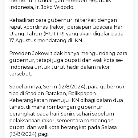
memenuhi undangan Presiden Republik
K
Indonesia, Ir. Joko Widodo.
a
l
Kehadiran para gubernur ini terkait dengan
t
rapat koordinasi (rakor) persiapan upacara Hari
a
r
Ulang Tahun (HUT) RI yang akan digelar pada
a
17 Agustus mendatang di IKN.
S
e
Presiden Jokowi tidak hanya mengundang para
b
gubernur, tetapi juga bupati dan wali kota se-
a
g
Indonesia untuk turut hadir dalam rakor
a
tersebut.
i
P
Sebelumnya, Senin (12/8/2024), para gubernur
i
tiba di Stadion Batakan, Balikpapan.
n
t
Keberangkatan menuju IKN dibagi dalam dua
u
tahap, di mana rombongan gubernur
M
berangkat pada hari Senin, sehari sebelum
a
pelaksanaan rakor, sementara rombongan
s
u
bupati dan wali kota berangkat pada Selasa
k
(13/8/2024) pagi.
I