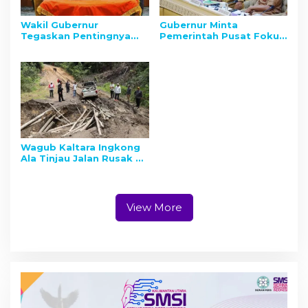
Wakil Gubernur
Gubernur Minta
Tegaskan Pentingnya
Pemerintah Pusat Fokus
Tata Ruang
Bangun Perbatasan
Berkelanjutan
Wagub Kaltara Ingkong
Ala Tinjau Jalan Rusak di
Perbatasan Apau Kayan
View More