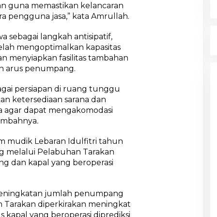
an guna memastikan kelancaran
a pengguna jasa,” kata Amrullah.
sebagai langkah antisipatif,
telah mengoptimalkan kapasitas
n menyiapkan fasilitas tambahan
n arus penumpang.
gai persiapan di ruang tunggu
an ketersediaan sarana dan
a agar dapat mengakomodasi
tambahnya
.
mudik Lebaran Idulfitri tahun
g melalui Pelabuhan Tarakan
ng dan kapal yang beroperasi
 peningkatan jumlah penumpang
 Tarakan diperkirakan meningkat
 kapal yang beroperasi diprediksi