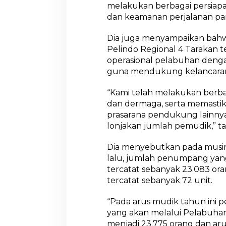
melakukan berbagai persiap
B
e
dan keamanan perjalanan par
r
b
Dia juga menyampaikan bahwa 
a
Pelindo Regional 4 Tarakan 
g
operasional pelabuhan denga
a
i
guna mendukung kelancara
P
e
“Kami telah melakukan berba
r
dan dermaga, serta memastik
s
prasarana pendukung lainny
i
a
lonjakan jumlah pemudik,” 
p
a
Dia menyebutkan pada musim 
n
lalu, jumlah penumpang yan
tercatat sebanyak 23.083 ora
tercatat sebanyak 72 unit.
“Pada arus mudik tahun ini
yang akan melalui Pelabuhan
menjadi 23.775 orang dan arus