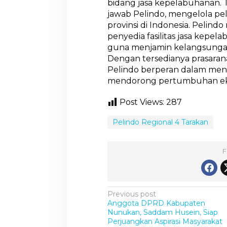
bidang jasa kepelabuhanan.
jawab Pelindo, mengelola pe
provinsi di Indonesia. Pelindo
penyedia fasilitas jasa kepe
guna menjamin kelangsungan
Dengan tersedianya prasarana
Pelindo berperan dalam men
mendorong pertumbuhan eko
Post Views:
287
Pelindo Regional 4 Tarakan
F
P
Previous post
Anggota DPRD Kabupaten
o
Nunukan, Saddam Husein, Siap
s
Perjuangkan Aspirasi Masyarakat