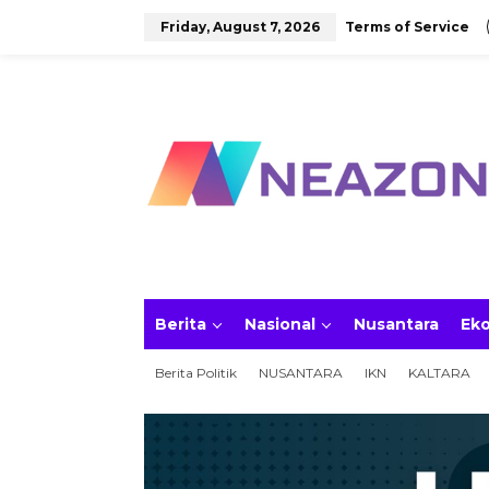
S
Friday, August 7, 2026
Terms of Service
k
i
p
t
o
c
o
n
t
e
n
t
Berita
Nasional
Nusantara
Ek
Berita Politik
NUSANTARA
IKN
KALTARA