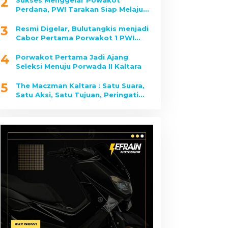
2
Sukses Menggelar Powakot
Perdana, PWI Tarakan Siap Melaju
Ke Porwada II Kaltara
3
Resmi Digelar, Bulutangkis menjadi
Cabor Pertama Porwakot 1 PWI
Tarakan yang Dipertandingkan
4
Porwakot Pertama Jadi Ajang
Seleksi Menuju Porwada II Kaltara
5
The Maczman Kaltara : Satu Suara,
Satu Aksi, Satu Tujuan, Peringati
Anniversary di 2025