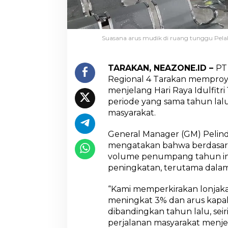
d
o
R
e
Suasana arus mudik di ruang tunggu Pela
g
i
o
TARAKAN, NEAZONE.ID –
PT
n
a
Regional 4 Tarakan memproy
l
menjelang Hari Raya Idulfitri
4
periode yang sama tahun lalu
T
masyarakat.
a
r
a
General Manager (GM) Pelind
k
mengatakan bahwa berdasar
a
volume penumpang tahun ini
n
peningkatan, terutama dalam
L
a
k
“Kami memperkirakan lonjak
u
meningkat 3% dan arus kapa
k
dibandingkan tahun lalu, sei
a
perjalanan masyarakat menjela
n