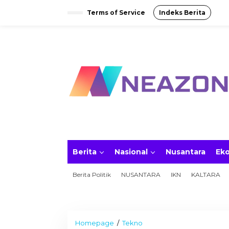
S
Terms of Service
Indeks Berita
k
i
p
t
o
c
o
n
t
e
n
t
Berita
Nasional
Nusantara
Ek
Berita Politik
NUSANTARA
IKN
KALTARA
Homepage
/
Tekno
D