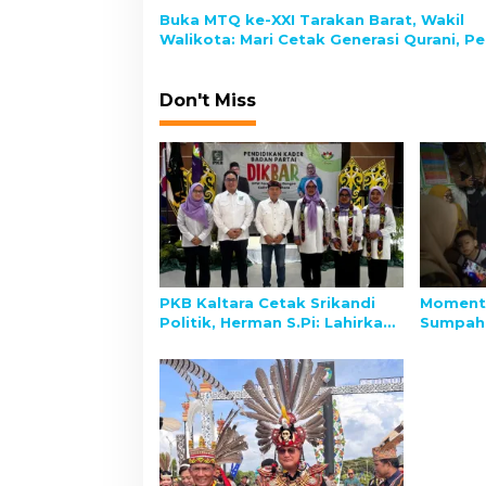
o
Buka MTQ ke-XXI Tarakan Barat, Wakil
n
Walikota: Mari Cetak Generasi Qurani, P
Ukhuwah
Don't Miss
PKB Kaltara Cetak Srikandi
Moment
Politik, Herman S.Pi: Lahirkan
Sumpah 
Kader Perempuan yang
Mustahi
Cerdas dan Berdaya
Kebaika
Kaltimr