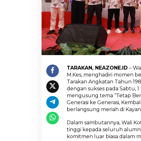
i
b
u
s
i
N
y
a
t
a
:
W
TARAKAN, NEAZONE.ID
– Wal
a
M.Kes, menghadiri momen ber
l
Tarakan Angkatan Tahun 198
i
K
dengan sukses pada Sabtu, 1
o
mengusung tema “Tetap Bersa
t
Generasi ke Generasi, Kembal
a
berlangsung meriah di Kayan 
T
a
r
Dalam sambutannya, Wali Kot
a
tinggi kepada seluruh alum
k
komitmen luar biasa dalam 
a