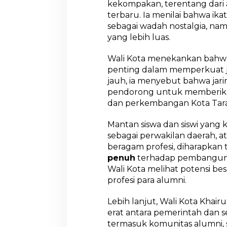
kekompakan, terentang dari
n
terbaru. Ia menilai bahwa ika
H
a
sebagai wadah nostalgia, nam
d
yang lebih luas.
i
r
Wali Kota menekankan bahwa
i
penting dalam memperkuat jej
R
e
jauh, ia menyebut bahwa jari
u
pendorong untuk memberikan
n
dan perkembangan Kota Tarak
i
A
Mantan siswa dan siswi yang
k
b
sebagai perwakilan daerah, a
a
beragam profesi, diharapkan
r
penuh
terhadap pembangunan
S
Wali Kota melihat potensi be
M
P
profesi para alumni.
N
5
Lebih lanjut, Wali Kota Khair
erat antara pemerintah dan 
termasuk komunitas alumni, s