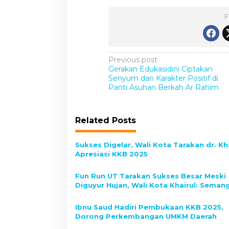
F
P
Previous post
Gerakan Edukasidini Ciptakan
o
Senyum dan Karakter Positif di
s
Panti Asuhan Berkah Ar Rahim
t
n
Related Posts
a
v
Sukses Digelar, Wali Kota Tarakan dr. Kh
Apresiasi KKB 2025
i
g
Fun Run UT Tarakan Sukses Besar Meski
Diguyur Hujan, Wali Kota Khairul: Seman
a
Benuanta Luar Biasa!
t
Ibnu Saud Hadiri Pembukaan KKB 2025,
i
Dorong Perkembangan UMKM Daerah