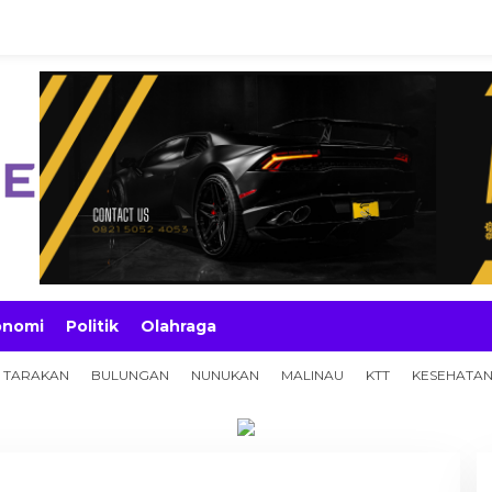
onomi
Politik
Olahraga
TARAKAN
BULUNGAN
NUNUKAN
MALINAU
KTT
KESEHATA