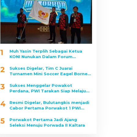
1
Muh Yasin Terplih Sebagai Ketua
KONI Nunukan Dalam Forum
Musorkab
2
Sukses Digelar, Tim C Juarai
Turnamen Mini Soccer Eagel Borneo
2025
3
Sukses Menggelar Powakot
Perdana, PWI Tarakan Siap Melaju
Ke Porwada II Kaltara
4
Resmi Digelar, Bulutangkis menjadi
Cabor Pertama Porwakot 1 PWI
Tarakan yang Dipertandingkan
5
Porwakot Pertama Jadi Ajang
Seleksi Menuju Porwada II Kaltara