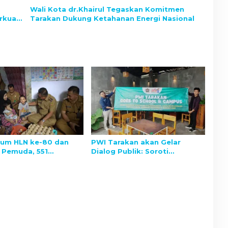
Wali Kota dr.Khairul Tegaskan Komitmen
erkuat
Tarakan Dukung Ketahanan Energi Nasional
um HLN ke-80 dan
PWI Tarakan akan Gelar
Pemuda, 551
Dialog Publik: Soroti
k Rasakan Manfaat
Tantangan Media di Era Post-
n YBM PLN UID
Truth dan Peran Pemuda Jaga
a
Kebenaran