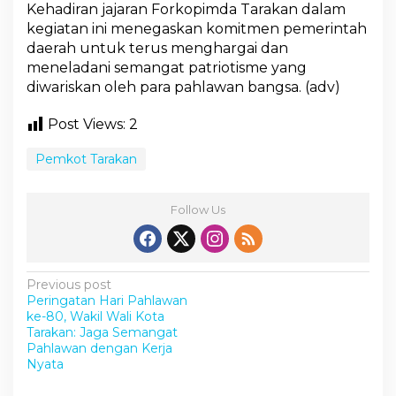
Kehadiran jajaran Forkopimda Tarakan dalam
o
r
kegiatan ini menegaskan komitmen pemerintah
m
daerah untuk terus menghargai dan
a
meneladani semangat patriotisme yang
t
diwariskan oleh para pahlawan bangsa. (adv)
a
n
T
Post Views:
2
e
r
Pemkot Tarakan
a
k
h
Follow Us
i
r
d
i
M
P
Previous post
a
Peringatan Hari Pahlawan
o
k
ke-80, Wakil Wali Kota
a
s
Tarakan: Jaga Semangat
m
Pahlawan dengan Kerja
t
P
Nyata
a
n
h