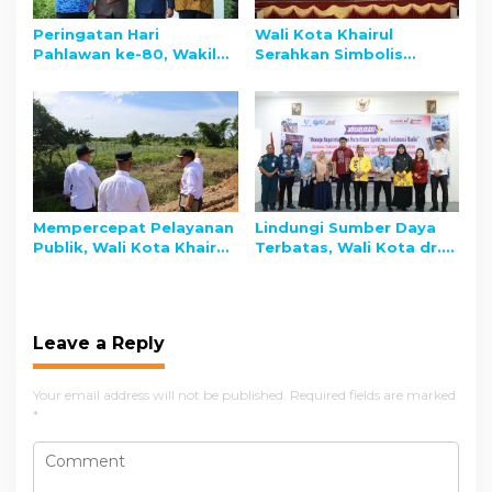
Peringatan Hari
Wali Kota Khairul
Pahlawan ke-80, Wakil
Serahkan Simbolis
Wali Kota Tarakan: Jaga
Peralatan Sekolah di
Semangat Pahlawan
SMPN 1 Tarakan, Sasar
dengan Kerja Nyata
Ratusan Siswa Formal
dan Nonformal
Mempercepat Pelayanan
Lindungi Sumber Daya
Publik, Wali Kota Khairul
Terbatas, Wali Kota dr.
Kebut Pengembangan
Khairul Ajak Warga
Kasiba Tarakan Utara
Tarakan Bijak Gunakan
Frekuensi Radio
Leave a Reply
Your email address will not be published.
Required fields are marked
*