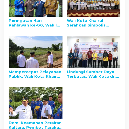
Peringatan Hari
Wali Kota Khairul
Pahlawan ke-80, Wakil
Serahkan Simbolis
Wali Kota Tarakan: Jaga
Peralatan Sekolah di
Semangat Pahlawan
SMPN 1 Tarakan, Sasar
dengan Kerja Nyata
Ratusan Siswa Formal
dan Nonformal
Mempercepat Pelayanan
Lindungi Sumber Daya
Publik, Wali Kota Khairul
Terbatas, Wali Kota dr.
Kebut Pengembangan
Khairul Ajak Warga
Kasiba Tarakan Utara
Tarakan Bijak Gunakan
Frekuensi Radio
Demi Keamanan Perairan
Kaltara, Pemkot Tarakan