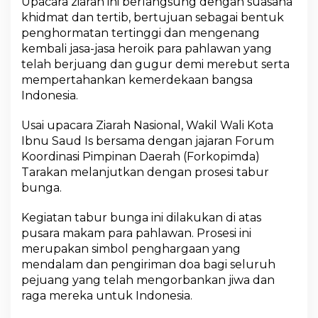
Upacara ziarah ini berlangsung dengan suasana
o
khidmat dan tertib, bertujuan sebagai bentuk
r
k
penghormatan tertinggi dan mengenang
o
kembali jasa-jasa heroik para pahlawan yang
p
telah berjuang dan gugur demi merebut serta
i
mempertahankan kemerdekaan bangsa
m
Indonesia.
d
a
T
Usai upacara Ziarah Nasional, Wakil Wali Kota
a
Ibnu Saud Is bersama dengan jajaran Forum
r
Koordinasi Pimpinan Daerah (Forkopimda)
a
Tarakan melanjutkan dengan prosesi tabur
k
a
bunga.
n
B
Kegiatan tabur bunga ini dilakukan di atas
e
pusara makam para pahlawan. Prosesi ini
r
merupakan simbol penghargaan yang
i
P
mendalam dan pengiriman doa bagi seluruh
e
pejuang yang telah mengorbankan jiwa dan
n
raga mereka untuk Indonesia.
g
h