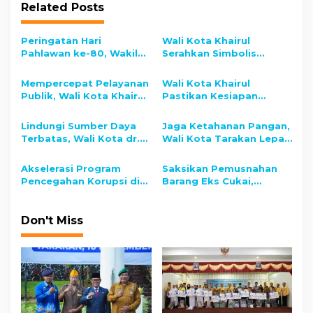
Related Posts
a
l
a
v
w
Peringatan Hari
Wali Kota Khairul
a
i
Pahlawan ke-80, Wakil
Serahkan Simbolis
n
Wali Kota Tarakan: Jaga
Peralatan Sekolah di
g
Semangat Pahlawan
SMPN 1 Tarakan, Sasar
Mempercepat Pelayanan
Wali Kota Khairul
a
dengan Kerja Nyata
Ratusan Siswa Formal
Publik, Wali Kota Khairul
Pastikan Kesiapan
dan Nonformal
t
Kebut Pengembangan
Faskes dan Siapkan
Kasiba Tarakan Utara
Bantuan Warga
i
Lindungi Sumber Daya
Jaga Ketahanan Pangan,
Terdampak
Terbatas, Wali Kota dr.
Wali Kota Tarakan Lepas
o
Khairul Ajak Warga
Kepala Bulog yang
Tarakan Bijak Gunakan
Pindah ke Kalteng
n
Akselerasi Program
Saksikan Pemusnahan
Frekuensi Radio
Pencegahan Korupsi di
Barang Eks Cukai,
Kaltara, Wali Kota Ikuti
Wawali Ibnu Saud
Rakor Akselerasi
Tegaskan Komitmen
Capaian MCSP KPK RI se-
Integritas Pemerintah
Don't Miss
Kaltara