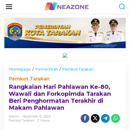
S
k
i
p
t
o
c
o
n
t
e
n
t
Homepage
/
Pemerintah
/
Pemkot Tarakan
R
a
Pemkot Tarakan
n
g
Rangkaian Hari Pahlawan Ke-80,
k
Wawali dan Forkopimda Tarakan
a
Beri Penghormatan Terakhir di
i
a
Makam Pahlawan
n
H
Admin
November 10, 2025
Pemkot Tarakan
2 Views
a
r