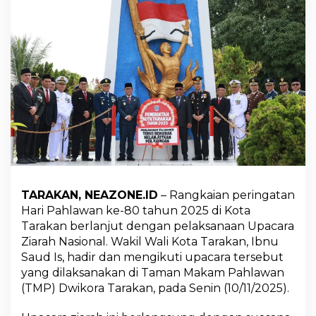
i
P
a
h
l
a
w
a
n
K
e
-
8
0
,
TARAKAN, NEAZONE.ID
– Rangkaian peringatan
W
a
Hari Pahlawan ke-80 tahun 2025 di Kota
w
Tarakan berlanjut dengan pelaksanaan Upacara
a
Ziarah Nasional. Wakil Wali Kota Tarakan, Ibnu
l
Saud Is, hadir dan mengikuti upacara tersebut
i
d
yang dilaksanakan di Taman Makam Pahlawan
a
(TMP) Dwikora Tarakan, pada Senin (10/11/2025).
n
F