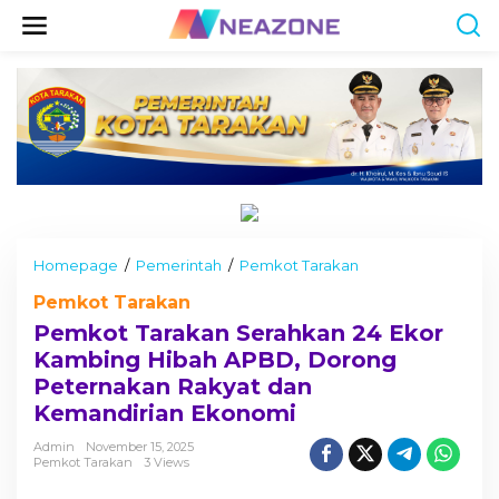
S
k
i
p
t
o
c
o
n
t
e
n
t
Homepage
/
Pemerintah
/
Pemkot Tarakan
P
e
Pemkot Tarakan
m
k
Pemkot Tarakan Serahkan 24 Ekor
o
Kambing Hibah APBD, Dorong
t
Peternakan Rakyat dan
T
a
Kemandirian Ekonomi
r
a
Admin
November 15, 2025
Pemkot Tarakan
3 Views
k
a