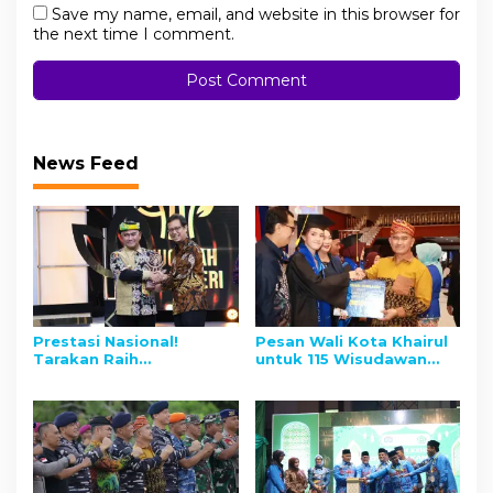
Save my name, email, and website in this browser for
the next time I comment.
News Feed
Prestasi Nasional!
Pesan Wali Kota Khairul
Tarakan Raih
untuk 115 Wisudawan
Penghargaan Cita
STMIK PPKIA: Jangan
Negeri, Wali Kota: Jadi
Jadi Pesaing, Tapi Rekan
Motivasi Wujudkan
Kolaborasi!
Tarakan Emas