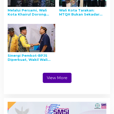
Melalui Persami, Wali
Wali Kota Tarakan:
Kota Khairul Dorong
MTQH Bukan Sekadar
Pelajar Tarakan Kuasai
Cari Juara, Tapi Lahirkan
Disiplin dan Cinta Tanah
Generasi Pecinta Quran
Air
dan Hadist
Sinergi Pemkot-BPJS
Diperkuat, Wakil Wali
Kota Tarakan Terima
Audiensi Deputi Direksi
BPJS Kesehatan Wilayah
VIII
View More