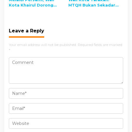
Kota Khairul Dorong
MTQH Bukan Sekadar
Pelajar Tarakan Kuasai
Cari Juara, Tapi Lahirkan
Disiplin dan Cinta Tanah
Generasi Pecinta Quran
Air
dan Hadist
Leave a Reply
Your email address will not be published.
Required fields are marked
*