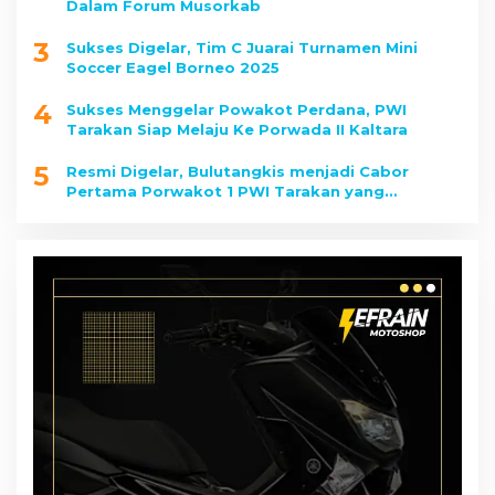
Dalam Forum Musorkab
3
Sukses Digelar, Tim C Juarai Turnamen Mini
Soccer Eagel Borneo 2025
4
Sukses Menggelar Powakot Perdana, PWI
Tarakan Siap Melaju Ke Porwada II Kaltara
5
Resmi Digelar, Bulutangkis menjadi Cabor
Pertama Porwakot 1 PWI Tarakan yang
Dipertandingkan