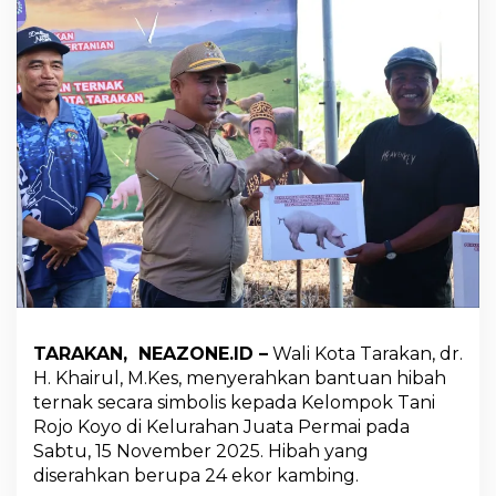
n
S
e
r
a
h
k
a
n
2
4
E
k
o
r
K
a
m
TARAKAN, NEAZONE.ID –
Wali Kota Tarakan, dr.
b
H. Khairul, M.Kes, menyerahkan bantuan hibah
i
ternak secara simbolis kepada Kelompok Tani
n
g
Rojo Koyo di Kelurahan Juata Permai pada
H
Sabtu, 15 November 2025. Hibah yang
i
diserahkan berupa 24 ekor kambing.
b