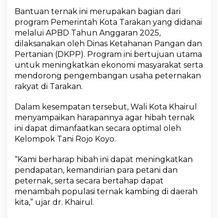
a
Bantuan ternak ini merupakan bagian dari
h
A
program Pemerintah Kota Tarakan yang didanai
P
melalui APBD Tahun Anggaran 2025,
B
dilaksanakan oleh Dinas Ketahanan Pangan dan
D
Pertanian (DKPP). Program ini bertujuan utama
,
untuk meningkatkan ekonomi masyarakat serta
D
o
mendorong pengembangan usaha peternakan
r
rakyat di Tarakan.
o
n
Dalam kesempatan tersebut, Wali Kota Khairul
g
menyampaikan harapannya agar hibah ternak
P
e
ini dapat dimanfaatkan secara optimal oleh
t
Kelompok Tani Rojo Koyo.
e
r
“Kami berharap hibah ini dapat meningkatkan
n
pendapatan, kemandirian para petani dan
a
k
peternak, serta secara bertahap dapat
a
menambah populasi ternak kambing di daerah
n
kita,” ujar dr. Khairul.
R
a