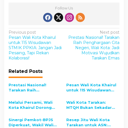
Follow Us
P
Previous post
Next post
Pesan Wali Kota Khairul
Prestasi Nasional! Tarakan
o
untuk 115 Wisudawan
Raih Penghargaan Cita
s
STMIK PPKIA: Jangan Jadi
Negeri, Wali Kota: Jadi
Pesaing, Tapi Rekan
Motivasi Wujudkan
t
Kolaborasi!
Tarakan Emas
n
Related Posts
a
v
Prestasi Nasional!
Pesan Wali Kota Khairul
i
Tarakan Raih
untuk 115 Wisudawan
Penghargaan Cita
STMIK PPKIA: Jangan
g
Negeri, Wali Kota: Jadi
Jadi Pesaing, Tapi Rekan
Melalui Persami, Wali
Wali Kota Tarakan:
a
Motivasi Wujudkan
Kolaborasi!
Kota Khairul Dorong
MTQH Bukan Sekadar
Tarakan Emas
t
Pelajar Tarakan Kuasai
Cari Juara, Tapi Lahirkan
Disiplin dan Cinta Tanah
Generasi Pecinta Quran
i
Sinergi Pemkot-BPJS
Resep Jitu Wali Kota
Air
dan Hadist
Diperkuat, Wakil Wali
Tarakan untuk ASN: