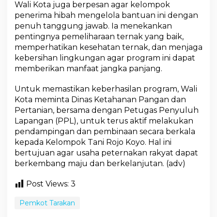
Wali Kota juga berpesan agar kelompok
k
y
penerima hibah mengelola bantuan ini dengan
a
penuh tanggung jawab. Ia menekankan
t
pentingnya pemeliharaan ternak yang baik,
d
memperhatikan kesehatan ternak, dan menjaga
a
n
kebersihan lingkungan agar program ini dapat
K
memberikan manfaat jangka panjang.
e
m
Untuk memastikan keberhasilan program, Wali
a
Kota meminta Dinas Ketahanan Pangan dan
n
d
Pertanian, bersama dengan Petugas Penyuluh
i
Lapangan (PPL), untuk terus aktif melakukan
r
pendampingan dan pembinaan secara berkala
i
kepada Kelompok Tani Rojo Koyo. Hal ini
a
bertujuan agar usaha peternakan rakyat dapat
n
E
berkembang maju dan berkelanjutan. (adv)
k
o
Post Views:
3
n
o
Pemkot Tarakan
m
i