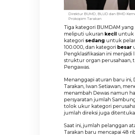
g
a
Direktur BUMD, BLUD dan BMD Kemenda
n
Prokopim Tarakan
K
a
Tiga kategori BUMDAM yang di
t
meliputi ukuran
kecil
untuk 
e
kategori
sedang
untuk pelan
g
100.000, dan kategori
besar
u
o
Pengklasifikasian ini menjad
r
i
struktur organ perusahaan,
U
Pengawas.
s
a
Menanggapi aturan baru ini,
h
Tarakan, Iwan Setiawan, men
a
menambah Dewas namun ha
persyaratan jumlah Sambung
tolok ukur kategori perusah
jumlah direksi juga ditentuka
Saat ini, jumlah pelanggan a
Tarakan baru mencapai 48 rib