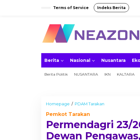
S
Terms of Service
Indeks Berita
k
i
p
t
o
c
o
n
t
e
Berita
Nasional
Nusantara
Ek
n
t
Berita Politik
NUSANTARA
IKN
KALTARA
Homepage
/
PDAM Tarakan
P
e
Pemkot Tarakan
r
m
Permendagri 23/2
e
n
Dewan Pengawas,
d