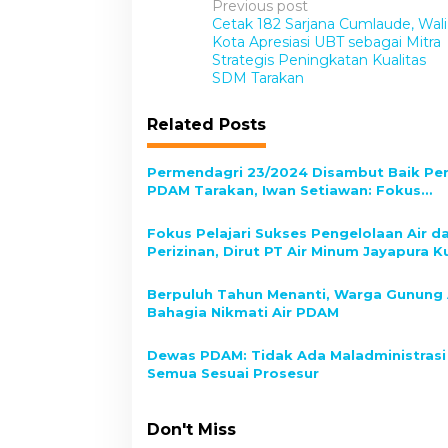
P
Previous post
Cetak 182 Sarjana Cumlaude, Wali
o
Kota Apresiasi UBT sebagai Mitra
s
Strategis Peningkatan Kualitas
SDM Tarakan
t
n
Related Posts
a
v
Permendagri 23/2024 Disambut Baik P
PDAM Tarakan, Iwan Setiawan: Fokus
i
Pelayanan dan Kemandirian
g
Fokus Pelajari Sukses Pengelolaan Air d
Perizinan, Dirut PT Air Minum Jayapura K
a
ke PDAM Tirta Alam Tarakan
t
Berpuluh Tahun Menanti, Warga Gunung
i
Bahagia Nikmati Air PDAM
o
Dewas PDAM: Tidak Ada Maladministrasi
n
Semua Sesuai Prosesur
Don't Miss