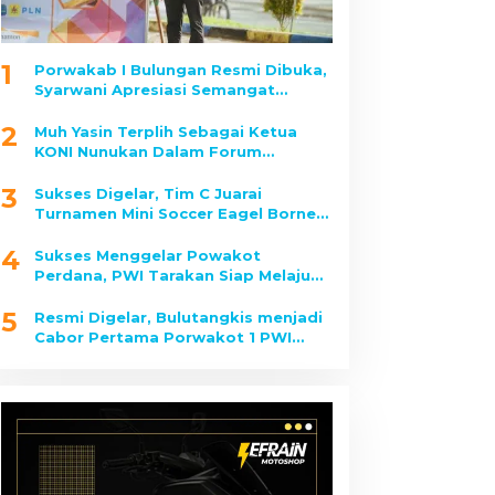
1
Porwakab I Bulungan Resmi Dibuka,
Syarwani Apresiasi Semangat
Sportivitas Wartawan
2
Muh Yasin Terplih Sebagai Ketua
KONI Nunukan Dalam Forum
Musorkab
3
Sukses Digelar, Tim C Juarai
Turnamen Mini Soccer Eagel Borneo
2025
4
Sukses Menggelar Powakot
Perdana, PWI Tarakan Siap Melaju
Ke Porwada II Kaltara
5
Resmi Digelar, Bulutangkis menjadi
Cabor Pertama Porwakot 1 PWI
Tarakan yang Dipertandingkan