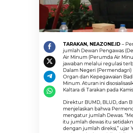
D
e
w
a
n
P
e
n
TARAKAN, NEAZONE.ID
– Pe
g
jumlah Dewan Pengawas (De
a
Air Minum (Perumda Air Min
w
a
jawaban melalui regulasi ter
s
Dalam Negeri (Permendagri)
,
Organ dan Kepegawaian Bada
P
Minum. Aturan ini disosialis
e
n
Kaltara di Tarakan pada Kamis
e
n
Direktur BUMD, BLUD, dan B
t
menjelaskan bahwa Permenda
u
mengatur jumlah Dewas. “Me
a
n
itu jumlah dewas itu setida
J
dengan jumlah direksi,” ujar
u