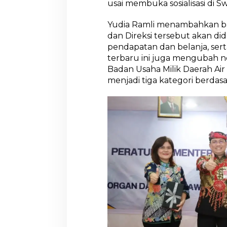
usai membuka sosialisasi di S
m
l
Yudia Ramli menambahkan 
a
h
dan Direksi tersebut akan di
D
pendapatan dan belanja, sert
e
terbaru ini juga mengubah 
w
Badan Usaha Milik Daerah Air
a
menjadi tiga kategori berdas
s
K
i
n
i
D
i
k
a
i
t
k
a
n
d
e
n