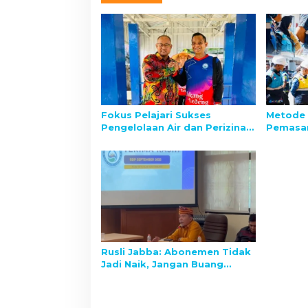
Fokus Pelajari Sukses
Metode 
Pengelolaan Air dan Perizinan,
Pemasa
Dirut PT Air Minum Jayapura
Tarakan
Kunker ke PDAM Tirta Alam
Tarakan
Tarakan
Rusli Jabba: Abonemen Tidak
Jadi Naik, Jangan Buang
Energi Kita Fokus
Kondusifitas Kawal
Pembangunan Daerah