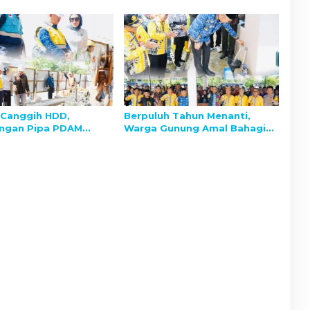
Canggih HDD,
Berpuluh Tahun Menanti,
ngan Pipa PDAM
Warga Gunung Amal Bahagia
 Jangkau Pesisir
Nikmati Air PDAM