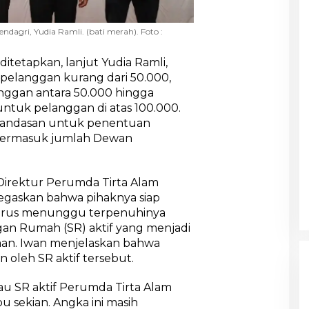
gri, Yudia Ramli. (bati merah). Foto :
tetapkan, lanjut Yudia Ramli,
pelanggan kurang dari 50.000,
ggan antara 50.000 hingga
ntuk pelanggan di atas 100.000.
i landasan untuk penentuan
 termasuk jumlah Dewan
 Direktur Perumda Tirta Alam
egaskan bahwa pihaknya siap
rus menunggu terpenuhinya
an Rumah (SR) aktif yang menjadi
aan. Iwan menjelaskan bahwa
n oleh SR aktif tersebut.
tau SR aktif Perumda Tirta Alam
u sekian. Angka ini masih