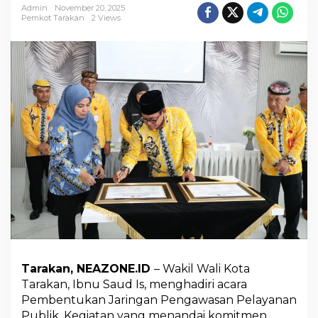
T
Admin
November 20, 2025
a
Pemkot Tarakan
2 Views
r
a
k
a
n
T
e
k
a
n
k
a
n
L
a
y
a
n
a
Tarakan, NEAZONE.ID
– Wakil Wali Kota
n
Tarakan, Ibnu Saud Is, menghadiri acara
T
r
Pembentukan Jaringan Pengawasan Pelayanan
a
Publik. Kegiatan yang menandai komitmen