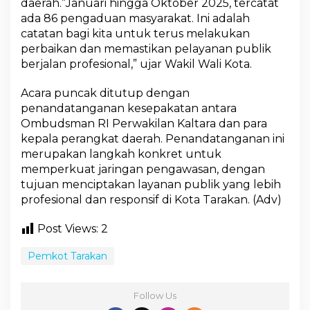
daerah.”Januari hingga Oktober 2025, tercatat
I
ada 86 pengaduan masyarakat. Ini adalah
P
e
catatan bagi kita untuk terus melakukan
r
perbaikan dan memastikan pelayanan publik
k
berjalan profesional,” ujar Wakil Wali Kota.
u
a
Acara puncak ditutup dengan
t
J
penandatanganan kesepakatan antara
a
Ombudsman RI Perwakilan Kaltara dan para
r
kepala perangkat daerah. Penandatanganan ini
i
merupakan langkah konkret untuk
n
memperkuat jaringan pengawasan, dengan
g
a
tujuan menciptakan layanan publik yang lebih
n
profesional dan responsif di Kota Tarakan. (Adv)
P
e
Post Views:
2
n
g
Pemkot Tarakan
a
w
a
s
Follow Us
a