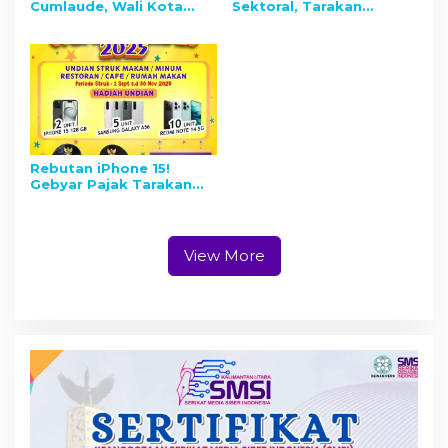
Cumlaude, Wali Kota
Sektoral, Tarakan
Apresiasi UBT sebagai
Matangkan Kebijakan
Mitra Strategis
Kota Tanggap Narkoba,
Peningkatan Kualitas
Dipimpin BNN dan
SDM Tarakan
Wawali
Rebutan iPhone 15!
Gebyar Pajak Tarakan
Banjir Peminat, Lebih
dari 4 Ribu Undian
Terkumpul
View More