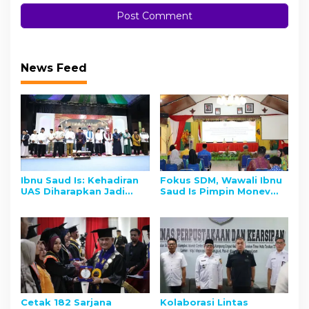
News Feed
Ibnu Saud Is: Kehadiran
Fokus SDM, Wawali Ibnu
UAS Diharapkan Jadi
Saud Is Pimpin Monev
Peneguh Hati Pasca
Stunting dan Penguatan
Musibah Gempa di
Program GENTING
Kaltara
Tarakan
Cetak 182 Sarjana
Kolaborasi Lintas