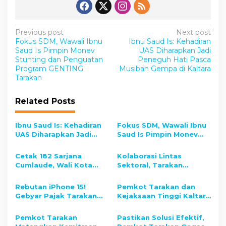
n
P
Previous post
Next post
Fokus SDM, Wawali Ibnu
Ibnu Saud Is: Kehadiran
o
Saud Is Pimpin Monev
UAS Diharapkan Jadi
s
Stunting dan Penguatan
Peneguh Hati Pasca
Program GENTING
Musibah Gempa di Kaltara
t
Tarakan
n
Related Posts
a
v
Ibnu Saud Is: Kehadiran
Fokus SDM, Wawali Ibnu
i
UAS Diharapkan Jadi
Saud Is Pimpin Monev
Peneguh Hati Pasca
Stunting dan Penguatan
g
Musibah Gempa di
Program GENTING
Cetak 182 Sarjana
Kolaborasi Lintas
a
Kaltara
Tarakan
Cumlaude, Wali Kota
Sektoral, Tarakan
t
Apresiasi UBT sebagai
Matangkan Kebijakan
Mitra Strategis
Kota Tanggap Narkoba,
i
Rebutan iPhone 15!
Pemkot Tarakan dan
Peningkatan Kualitas
Dipimpin BNN dan
Gebyar Pajak Tarakan
Kejaksaan Tinggi Kaltara
o
SDM Tarakan
Wawali
Banjir Peminat, Lebih
Tingkatkan Kolaborasi
dari 4 Ribu Undian
Jaga Stabilitas Daerah
n
Pemkot Tarakan
Pastikan Solusi Efektif,
Terkumpul