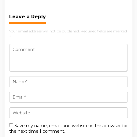
Mitra Strategis
Kota Tanggap Narkoba,
Peningkatan Kualitas
Dipimpin BNN dan
SDM Tarakan
Wawali
Leave a Reply
Your email address will not be published.
Required fields are marked
*
Save my name, email, and website in this browser for
the next time I comment.