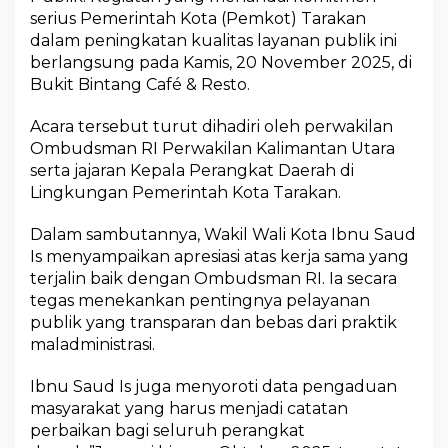
n
serius Pemerintah Kota (Pemkot) Tarakan
s
dalam peningkatan kualitas layanan publik ini
p
berlangsung pada Kamis, 20 November 2025, di
a
r
Bukit Bintang Café & Resto.
a
n
Acara tersebut turut dihadiri oleh perwakilan
,
Ombudsman RI Perwakilan Kalimantan Utara
G
serta jajaran Kepala Perangkat Daerah di
a
n
Lingkungan Pemerintah Kota Tarakan.
d
e
Dalam sambutannya, Wakil Wali Kota Ibnu Saud
n
Is menyampaikan apresiasi atas kerja sama yang
g
terjalin baik dengan Ombudsman RI. Ia secara
O
m
tegas menekankan pentingnya pelayanan
b
publik yang transparan dan bebas dari praktik
u
maladministrasi.
d
s
Ibnu Saud Is juga menyoroti data pengaduan
m
a
masyarakat yang harus menjadi catatan
n
perbaikan bagi seluruh perangkat
R