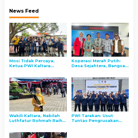
News Feed
Mosi Tidak Percaya,
Koperasi Merah Putih:
Ketua PWI Kaltara
Desa Sejahtera, Bangsa
Diminta Mundur
Berdaya
Wakili Kaltara, Nabilah
PWI Tarakan: Usut
Luthfatur Rohmah Raih
Tuntas Pengrusakan
Juara 2 Duta Maritim
Kantor Pers Koran
Indonesia
Kaltara