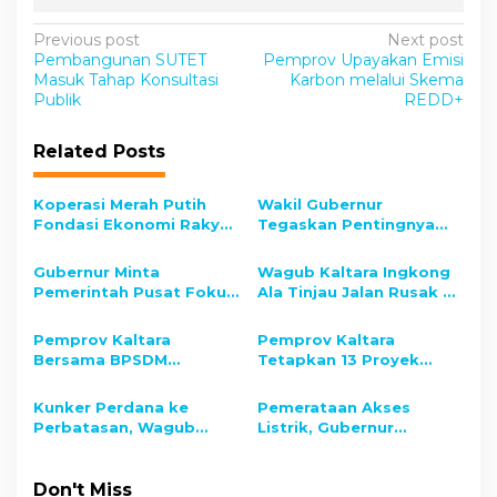
P
Previous post
Next post
Pembangunan SUTET
Pemprov Upayakan Emisi
o
Masuk Tahap Konsultasi
Karbon melalui Skema
s
Publik
REDD+
t
Related Posts
n
a
Koperasi Merah Putih
Wakil Gubernur
v
Fondasi Ekonomi Rakyat
Tegaskan Pentingnya
Menuju Indonesia Emas
Tata Ruang
i
2045
Berkelanjutan
Gubernur Minta
Wagub Kaltara Ingkong
g
Pemerintah Pusat Fokus
Ala Tinjau Jalan Rusak di
Bangun Perbatasan
Perbatasan Apau Kayan
a
Pemprov Kaltara
Pemprov Kaltara
t
Bersama BPSDM
Tetapkan 13 Proyek
i
Kemkomdigi RI Gelar
Strategis Daerah Tahun
Pelatihan Digital
2025
Kunker Perdana ke
Pemerataan Akses
o
Leadership Academy
Perbatasan, Wagub
Listrik, Gubernur
2025
n
Kaltara Tinjau Krayan
Salurkan Bantuan PLTS
Atap Warga Desa
Binusan Nunukan
Don't Miss