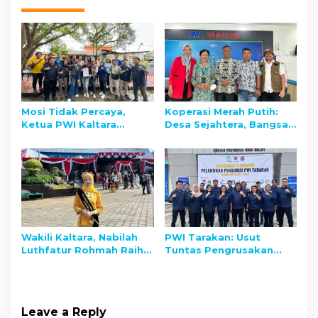
Mosi Tidak Percaya,
Koperasi Merah Putih:
Ketua PWI Kaltara
Desa Sejahtera, Bangsa
Diminta Mundur
Berdaya
Wakili Kaltara, Nabilah
PWI Tarakan: Usut
Luthfatur Rohmah Raih
Tuntas Pengrusakan
Juara 2 Duta Maritim
Kantor Pers Koran
Indonesia
Kaltara
Leave a Reply