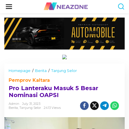
S
k
i
p
t
o
c
o
n
t
e
n
t
Homepage
/
Berita
/
Tanjung Selor
P
r
Pemprov Kaltara
o
L
Pro Lanteraku Masuk 5 Besar
a
Nominasi OAPSI
n
t
Admin
July 31, 2023
e
Berita
,
Tanjung Selor
2413 Views
r
a
k
u