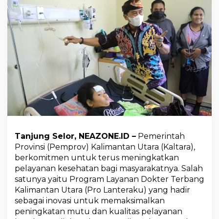
M
a
s
u
k
5
B
e
s
a
r
N
o
m
i
Tanjung Selor, NEAZONE.ID –
Pemerintah
n
Provinsi (Pemprov) Kalimantan Utara (Kaltara),
a
s
berkomitmen untuk terus meningkatkan
i
pelayanan kesehatan bagi masyarakatnya. Salah
O
satunya yaitu Program Layanan Dokter Terbang
A
Kalimantan Utara (Pro Lanteraku) yang hadir
P
S
sebagai inovasi untuk memaksimalkan
I
peningkatan mutu dan kualitas pelayanan