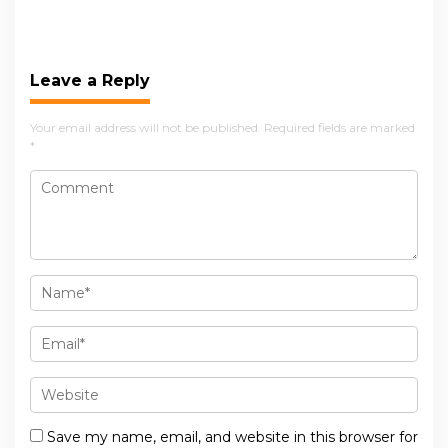
Kebuntuan Kasus
Mendapat Penghargaan
Sengketa Lahan Petani
dari Kementerian ESDM
dan PT PRI
Leave a Reply
Your email address will not be published.
Required fields are marked
*
Save my name, email, and website in this browser for