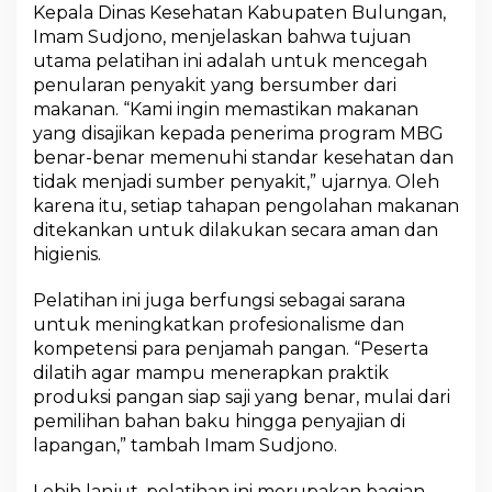
Kepala Dinas Kesehatan Kabupaten Bulungan,
M
a
Imam Sudjono, menjelaskan bahwa tujuan
k
utama pelatihan ini adalah untuk mencegah
a
penularan penyakit yang bersumber dari
n
makanan. “Kami ingin memastikan makanan
B
e
yang disajikan kepada penerima program MBG
r
benar-benar memenuhi standar kesehatan dan
g
tidak menjadi sumber penyakit,” ujarnya. Oleh
i
karena itu, setiap tahapan pengolahan makanan
z
ditekankan untuk dilakukan secara aman dan
i
G
higienis.
r
a
Pelatihan ini juga berfungsi sebagai sarana
t
untuk meningkatkan profesionalisme dan
i
kompetensi para penjamah pangan. “Peserta
s
dilatih agar mampu menerapkan praktik
produksi pangan siap saji yang benar, mulai dari
pemilihan bahan baku hingga penyajian di
lapangan,” tambah Imam Sudjono.
Lebih lanjut, pelatihan ini merupakan bagian