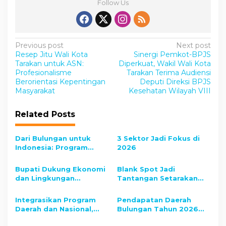
Follow Us
P
Previous post
Next post
Resep Jitu Wali Kota
Sinergi Pemkot-BPJS
o
Tarakan untuk ASN:
Diperkuat, Wakil Wali Kota
s
Profesionalisme
Tarakan Terima Audiensi
Berorientasi Kepentingan
Deputi Direksi BPJS
t
Masyarakat
Kesehatan Wilayah VIII
n
Related Posts
a
v
Dari Bulungan untuk
3 Sektor Jadi Fokus di
i
Indonesia: Program
2026
TAKE Jadi Inspirasi
g
Regulasi Hijau Nasional
Bupati Dukung Ekonomi
Blank Spot Jadi
a
dan Lingkungan
Tantangan Setarakan
t
Berkelanjutan Melalui
Pendidikan di Bulungan
Ajang ISNA 2025
i
Integrasikan Program
Pendapatan Daerah
Daerah dan Nasional,
Bulungan Tahun 2026
o
Bupati Dorong Efisiensi
Direncanakan Rp1,58