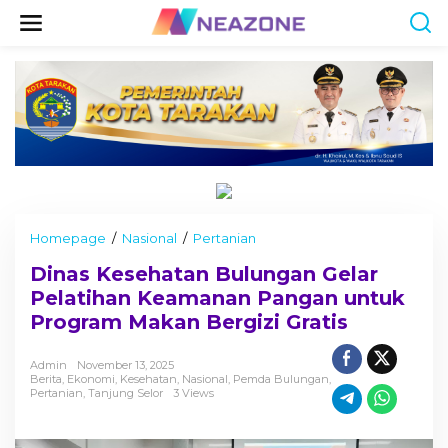
S
k
i
p
t
o
c
o
n
t
e
n
t
Homepage
/
Nasional
/
Pertanian
D
i
Dinas Kesehatan Bulungan Gelar
n
a
Pelatihan Keamanan Pangan untuk
s
Program Makan Bergizi Gratis
K
e
s
Admin
November 13, 2025
Berita
,
Ekonomi
,
Kesehatan
,
Nasional
,
Pemda Bulungan
,
e
Pertanian
,
Tanjung Selor
3 Views
h
a
t