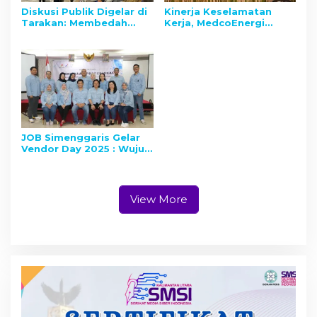
Diskusi Publik Digelar di
Kinerja Keselamatan
Tarakan: Membedah
Kerja, MedcoEnergi
Kebuntuan Kasus
Mendapat Penghargaan
Sengketa Lahan Petani
dari Kementerian ESDM
dan PT PRI
JOB Simenggaris Gelar
Vendor Day 2025 : Wujud
Komitmen Perkuat
Kemitraan Profesional
dan Integritas Mitra
Kerja
View More