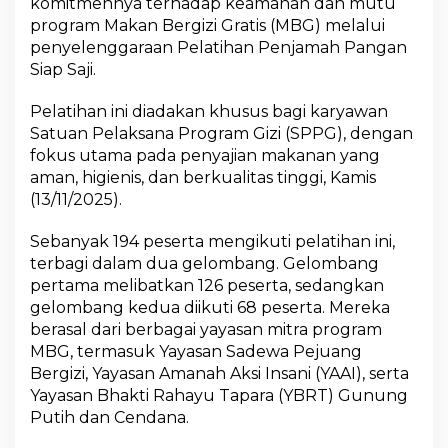
komitmennya terhadap keamanan dan mutu
e
program Makan Bergizi Gratis (MBG) melalui
a
m
penyelenggaraan Pelatihan Penjamah Pangan
a
Siap Saji.
n
a
Pelatihan ini diadakan khusus bagi karyawan
n
Satuan Pelaksana Program Gizi (SPPG), dengan
P
a
fokus utama pada penyajian makanan yang
n
aman, higienis, dan berkualitas tinggi, Kamis
g
(13/11/2025).
a
n
Sebanyak 194 peserta mengikuti pelatihan ini,
u
n
terbagi dalam dua gelombang. Gelombang
t
pertama melibatkan 126 peserta, sedangkan
u
gelombang kedua diikuti 68 peserta. Mereka
k
berasal dari berbagai yayasan mitra program
P
MBG, termasuk Yayasan Sadewa Pejuang
r
o
Bergizi, Yayasan Amanah Aksi Insani (YAAI), serta
g
Yayasan Bhakti Rahayu Tapara (YBRT) Gunung
r
Putih dan Cendana.
a
m