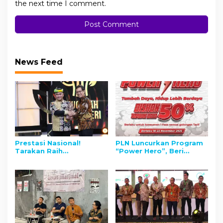
the next time I comment.
News Feed
Prestasi Nasional!
PLN Luncurkan Program
Tarakan Raih
“Power Hero”, Beri
Penghargaan Cita
Diskon 50% Tambah
Negeri, Wali Kota: Jadi
Daya, Spesial Peringati
Motivasi Wujudkan
Hari Pahlawan
Tarakan Emas