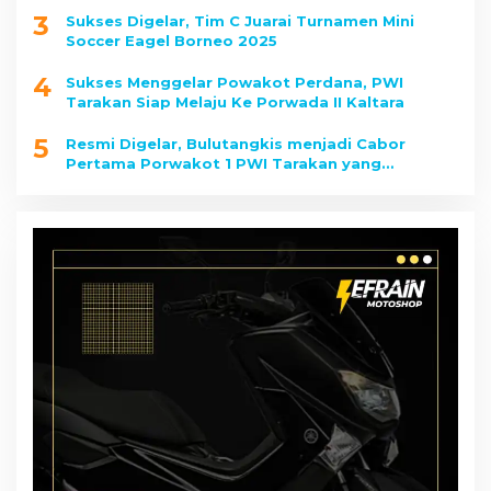
3
Sukses Digelar, Tim C Juarai Turnamen Mini
Soccer Eagel Borneo 2025
4
Sukses Menggelar Powakot Perdana, PWI
Tarakan Siap Melaju Ke Porwada II Kaltara
5
Resmi Digelar, Bulutangkis menjadi Cabor
Pertama Porwakot 1 PWI Tarakan yang
Dipertandingkan