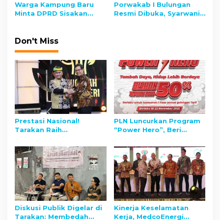
Belanja Pemerintah
Triliun
n
Warga Kampung Baru
Porwakab I Bulungan
Minta DPRD Sisakan
Resmi Dibuka, Syarwani
Ruang Hidup di Tengah
Apresiasi Semangat
Sengketa Lahan PT KIPI
Sportivitas Wartawan
Don't Miss
Prestasi Nasional!
PLN Luncurkan Program
Tarakan Raih
“Power Hero”, Beri
Penghargaan Cita
Diskon 50% Tambah
Negeri, Wali Kota: Jadi
Daya, Spesial Peringati
Motivasi Wujudkan
Hari Pahlawan
Tarakan Emas
Diskusi Publik Digelar di
Kinerja Keselamatan
Tarakan: Membedah
Kerja, MedcoEnergi