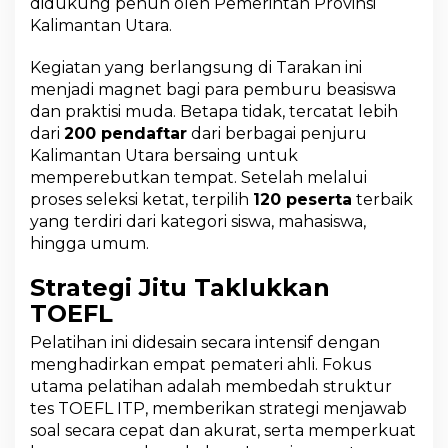
didukung penuh oleh Pemerintah Provinsi
B
Kalimantan Utara.
T
B
e
Kegiatan yang berlangsung di Tarakan ini
r
menjadi magnet bagi para pemburu beasiswa
k
dan praktisi muda. Betapa tidak, tercatat lebih
o
dari
200 pendaftar
dari berbagai penjuru
l
a
Kalimantan Utara bersaing untuk
b
memperebutkan tempat. Setelah melalui
o
proses seleksi ketat, terpilih
120 peserta
terbaik
r
yang terdiri dari kategori siswa, mahasiswa,
a
s
hingga umum.
i
T
Strategi Jitu Taklukkan
i
TOEFL
n
g
Pelatihan ini didesain secara intensif dengan
k
menghadirkan empat pemateri ahli. Fokus
a
utama pelatihan adalah membedah struktur
t
k
tes TOEFL ITP, memberikan strategi menjawab
a
soal secara cepat dan akurat, serta memperkuat
n