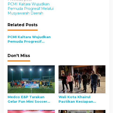
P
PCMI Kaltara Wujudkan
o
Pemuda Progresif Melalui
s
Musyawarah Daerah
t
Related Posts
n
a
PCMI Kaltara Wujudkan
v
Pemuda Progresif
Melalui Musyawarah
i
Daerah
g
Don't Miss
a
t
i
o
n
Medco E&P Tarakan
Wali Kota Khairul
Gelar Fun Mini Soccer
Pastikan Kesiapan
bersama PWI Tarakan:
Faskes dan Siapkan
Perkuat Kolaborasi
Bantuan Warga