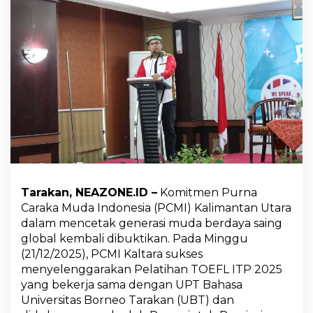
,
P
C
M
I
K
a
l
t
a
r
a
d
a
n
Tarakan, NEAZONE.ID –
Komitmen Purna
U
P
Caraka Muda Indonesia (PCMI) Kalimantan Utara
T
dalam mencetak generasi muda berdaya saing
B
global kembali dibuktikan. Pada Minggu
a
(21/12/2025), PCMI Kaltara sukses
h
a
menyelenggarakan Pelatihan TOEFL ITP 2025
s
yang bekerja sama dengan UPT Bahasa
a
Universitas Borneo Tarakan (UBT) dan
U