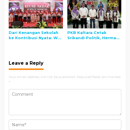
Informasi Konstruktif
Terdampak
Dari Kenangan Sekolah
PKB Kaltara Cetak
ke Kontribusi Nyata: Wali
Srikandi Politik, Herman
Kota Tarakan Hadiri
S.Pi: Lahirkan Kader
Reuni Akbar SMPN 5
Perempuan yang Cerdas
dan Berdaya
Leave a Reply
Your email address will not be published.
Required fields are marked
*