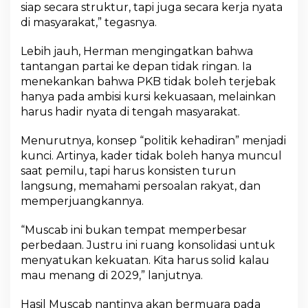
siap secara struktur, tapi juga secara kerja nyata
F
o
di masyarakat,” tegasnya.
k
u
Lebih jauh, Herman mengingatkan bahwa
s
tantangan partai ke depan tidak ringan. Ia
U
menekankan bahwa PKB tidak boleh terjebak
t
a
hanya pada ambisi kursi kekuasaan, melainkan
m
harus hadir nyata di tengah masyarakat.
a
Menurutnya, konsep “politik kehadiran” menjadi
kunci. Artinya, kader tidak boleh hanya muncul
saat pemilu, tapi harus konsisten turun
langsung, memahami persoalan rakyat, dan
memperjuangkannya.
“Muscab ini bukan tempat memperbesar
perbedaan. Justru ini ruang konsolidasi untuk
menyatukan kekuatan. Kita harus solid kalau
mau menang di 2029,” lanjutnya.
Hasil Muscab nantinya akan bermuara pada