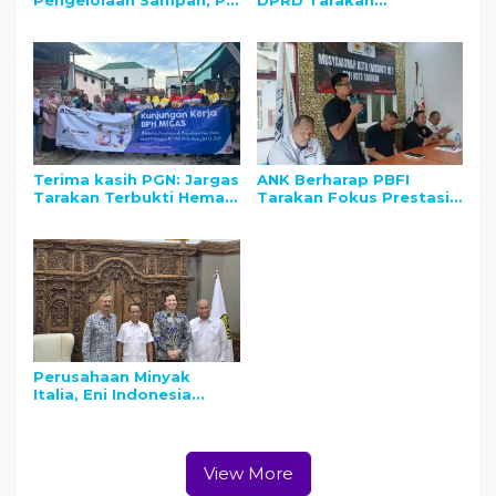
Pengelolaan Sampah, PT
DPRD Tarakan
Adindo Hutani Lestari
Rasionalisasi Anggaran
Ajak Masyarakat
Operasional dari Rp14 M
Nunukan Peduli
ke Rp10 M
Lingkungan
Terima kasih PGN: Jargas
ANK Berharap PBFI
Tarakan Terbukti Hemat
Tarakan Fokus Prestasi
dan Stabil Jelang dan
Nasional
Pasca Lebaran
Perusahaan Minyak
Italia, Eni Indonesia
FinalkanInvestasi Proyek
Gas Besar di Kalimantan
Timur
View More