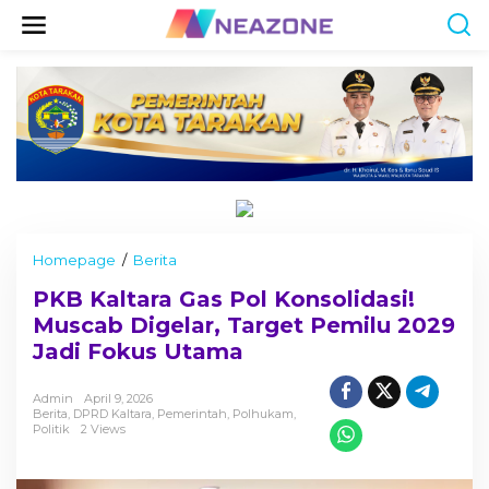
S
k
i
p
t
o
c
o
n
t
e
n
t
Homepage
/
Berita
P
K
PKB Kaltara Gas Pol Konsolidasi!
B
K
Muscab Digelar, Target Pemilu 2029
a
Jadi Fokus Utama
l
t
a
Admin
April 9, 2026
Berita
,
DPRD Kaltara
,
Pemerintah
,
Polhukam
,
r
Politik
2 Views
a
G
a