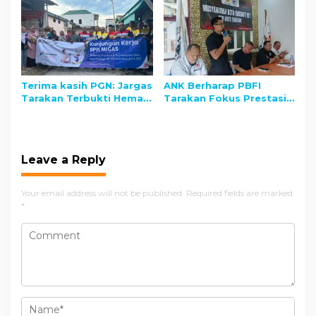
n
Nunukan Peduli
ke Rp10 M
Lingkungan
Terima kasih PGN: Jargas
ANK Berharap PBFI
Tarakan Terbukti Hemat
Tarakan Fokus Prestasi
dan Stabil Jelang dan
Nasional
Pasca Lebaran
Leave a Reply
Your email address will not be published.
Required fields are marked
*