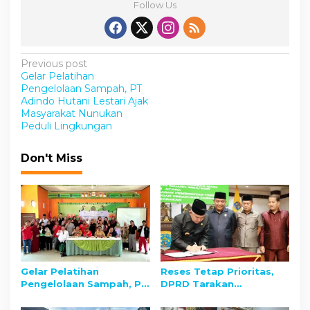
Follow Us
P
Previous post
Gelar Pelatihan
o
Pengelolaan Sampah, PT
s
Adindo Hutani Lestari Ajak
Masyarakat Nunukan
t
Peduli Lingkungan
n
Don't Miss
a
v
i
g
a
t
Gelar Pelatihan
Reses Tetap Prioritas,
i
Pengelolaan Sampah, PT
DPRD Tarakan
o
Adindo Hutani Lestari
Rasionalisasi Anggaran
Ajak Masyarakat
Operasional dari Rp14 M