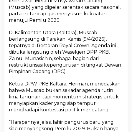
lebih awal. Melalui Musyawarah Cabang
e
(Muscab) yang digelar serentak secara nasional,
l
a
partai ini tancap gas menyusun kekuatan
r
menuju Pemilu 2029.
,
T
Di Kalimantan Utara (Kaltara), Muscab
a
berlangsung di Tarakan, Kamis (9/4/2026),
r
g
tepatnya di Restoran Royal Crown. Agenda ini
e
dibuka langsung oleh Wasekjen DPP PKB,
t
Zainul Munasichin, sebagai bagian dari
P
restrukturisasi kepengurusan di tingkat Dewan
e
Pimpinan Cabang (DPC).
m
i
l
Ketua DPW PKB Kaltara, Herman, menegaskan
u
bahwa Muscab bukan sekadar agenda rutin
2
lima tahunan, tapi momentum strategis untuk
0
menyiapkan kader yang siap tempur
2
9
menghadapi kontestasi politik mendatang.
J
a
“Harapannya jelas, lahir pengurus baru yang
d
siap menyongsong Pemilu 2029. Bukan hanya
i