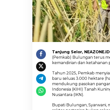
i
l
,
Tanjung Selor, NEAZONE.ID
.
(Pemkab) Bulungan terus 
kemandirian dan ketahanan 
Tahun 2025, Pemkab menyia
baru seluas 3.000 hektare (ha
mendukung pasokan pangan 
Indonesia (KIHI) Tanah Kuni
Nusantara (IKN).
Bupati Bulungan, Syarwani