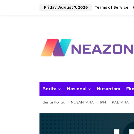
S
Friday, August 7, 2026
Terms of Service
k
i
p
t
o
c
o
n
t
e
n
t
Berita
Nasional
Nusantara
Ek
Berita Politik
NUSANTARA
IKN
KALTARA