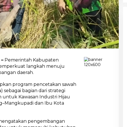
a
n
R
e
g
o
n
a
3
 –
Pemerintah Kabupaten
memperkuat langkah menuju
0
pangan daerah.
0
0
pkan program pencetakan sawah
H
a
) sebagai bagian dari strategi
S
untuk Kawasan Industri Hijau
a
ng–Mangkupadi dan Ibu Kota
w
a
h
B
, mengatakan pengembangan
a