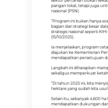
sektor pertanian bukan se
pangan lokal, tetapi juga u
nasional (PSN).
i
“Program ini bukan hanya soa
bagian dari strategi besar 
strategis nasional seperti KIH
i
(15/10/2025).
Ia menjelaskan, program ceta
diajukan ke Kementerian Pe
mendapatkan persetujuan d
Langkah ini diharapkan mam
sekaligus memperkuat ketah
“Di tahun 2025 ini, kita men
hektare yang sudah kita usu
Selain itu, sebanyak 4.600 ha
mendapatkan dukungan dari p