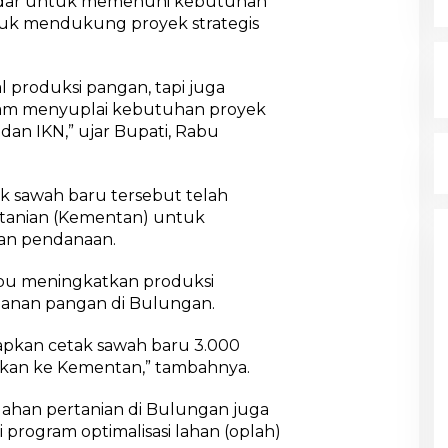
kadar untuk memenuhi kebutuhan
r
ntuk mendukung proyek strategis
u
S
a
l produksi pangan, tapi juga
p
dalam menyuplai kebutuhan proyek
d
I dan IKN,” ujar Bupati, Rabu
C
e
t
k sawah baru tersebut telah
a
rtanian (Kementan) untuk
k
an pendanaan.
pu meningkatkan produksi
anan pangan di Bulungan.
yiapkan cetak sawah baru 3.000
lkan ke Kementan,” tambahnya.
 lahan pertanian di Bulungan juga
rogram optimalisasi lahan (oplah)