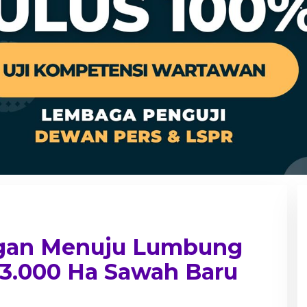
K
a
b
u
gan Menuju Lumbung
p
a
 3.000 Ha Sawah Baru
t
e
n