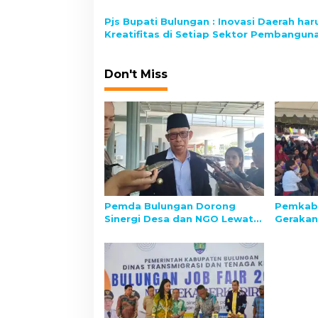
i
Pjs Bupati Bulungan : Inovasi Daerah har
o
Kreatifitas di Setiap Sektor Pembangun
n
Don't Miss
Pemda Bulungan Dorong
Pemkab 
Sinergi Desa dan NGO Lewat
Gerakan
Forum “Madugempada”
Wujudka
Stabilit