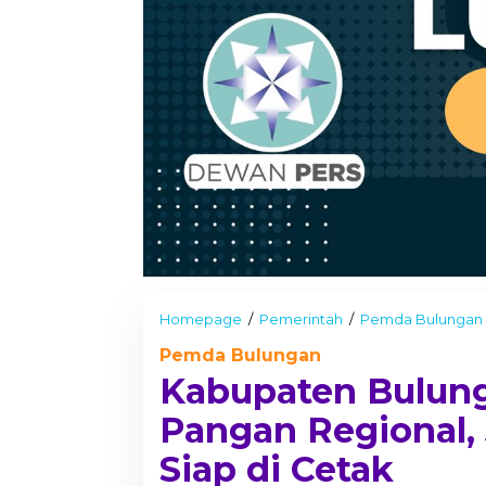
Homepage
/
Pemerintah
/
Pemda Bulungan
Pemda Bulungan
Kabupaten Bulun
Pangan Regional,
Siap di Cetak