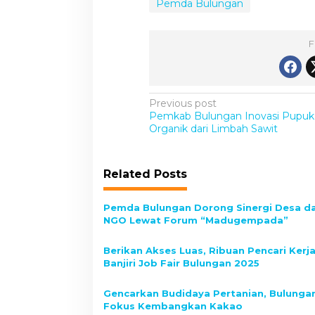
Pemda Bulungan
F
P
Previous post
Pemkab Bulungan Inovasi Pupuk
o
Organik dari Limbah Sawit
s
t
Related Posts
n
a
Pemda Bulungan Dorong Sinergi Desa d
v
NGO Lewat Forum “Madugempada”
i
Berikan Akses Luas, Ribuan Pencari Kerj
g
Banjiri Job Fair Bulungan 2025
a
Gencarkan Budidaya Pertanian, Bulunga
t
Fokus Kembangkan Kakao