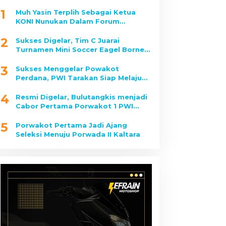
1
Muh Yasin Terplih Sebagai Ketua
KONI Nunukan Dalam Forum
Musorkab
2
Sukses Digelar, Tim C Juarai
Turnamen Mini Soccer Eagel Borneo
2025
3
Sukses Menggelar Powakot
Perdana, PWI Tarakan Siap Melaju
Ke Porwada II Kaltara
4
Resmi Digelar, Bulutangkis menjadi
Cabor Pertama Porwakot 1 PWI
Tarakan yang Dipertandingkan
5
Porwakot Pertama Jadi Ajang
Seleksi Menuju Porwada II Kaltara