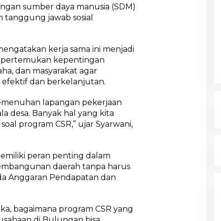
n
ngan sumber daya manusia (SDM)
C
am tanggung jawab sosial
S
R
u
mengatakan kerja sama ini menjadi
n
t
empertemukan kepentingan
u
aha, dan masyarakat agar
k
efektif dan berkelanjutan.
P
e
pemenuhan lapangan pekerjaan
m
b
a desa. Banyak hal yang kita
a
 soal program CSR,” ujar Syarwani,
n
g
u
miliki peran penting dalam
n
a
mbangunan daerah tanpa harus
n
a Anggaran Pendapatan dan
D
a
e
uka, bagaimana program CSR yang
r
a
rusahaan di Bulungan bisa