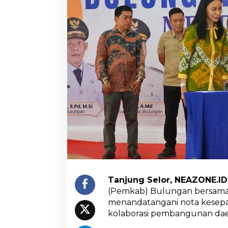
i
j
i
Tanjung Selor, NEAZONE.ID
(Pemkab) Bulungan bersama
menandatangani nota kese
l
kolaborasi pembangunan dae