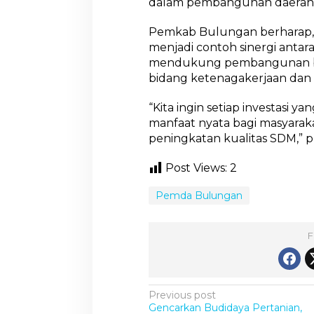
dalam pembangunan daerahn
Pemkab Bulungan berharap, 
menjadi contoh sinergi antar
mendukung pembangunan be
bidang ketenagakerjaan dan 
“Kita ingin setiap investas
manfaat nyata bagi masyaraka
peningkatan kualitas SDM,” 
Post Views:
2
Pemda Bulungan
F
P
Previous post
Gencarkan Budidaya Pertanian,