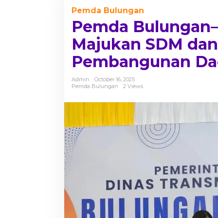
Pemda Bulungan
Pemda Bulungan–
Majukan SDM dan
l
Pembangunan Da
Admin
October 16, 2025
Pemda Bulungan
2 Views
l