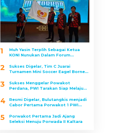
1
Muh Yasin Terplih Sebagai Ketua
KONI Nunukan Dalam Forum
Musorkab
2
Sukses Digelar, Tim C Juarai
Turnamen Mini Soccer Eagel Borneo
2025
3
Sukses Menggelar Powakot
Perdana, PWI Tarakan Siap Melaju
Ke Porwada II Kaltara
4
Resmi Digelar, Bulutangkis menjadi
Cabor Pertama Porwakot 1 PWI
Tarakan yang Dipertandingkan
5
Porwakot Pertama Jadi Ajang
Seleksi Menuju Porwada II Kaltara