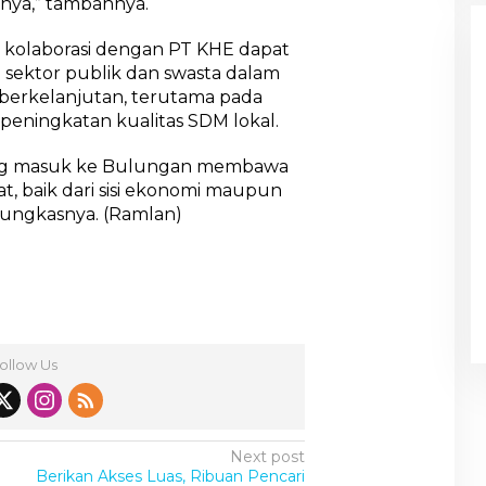
ya,” tambahnya.
kolaborasi dengan PT KHE dapat
a sektor publik dan swasta dalam
rkelanjutan, terutama pada
peningkatan kualitas SDM lokal.
i yang masuk ke Bulungan membawa
t, baik dari sisi ekonomi maupun
pungkasnya. (Ramlan)
ollow Us
Next post
Berikan Akses Luas, Ribuan Pencari