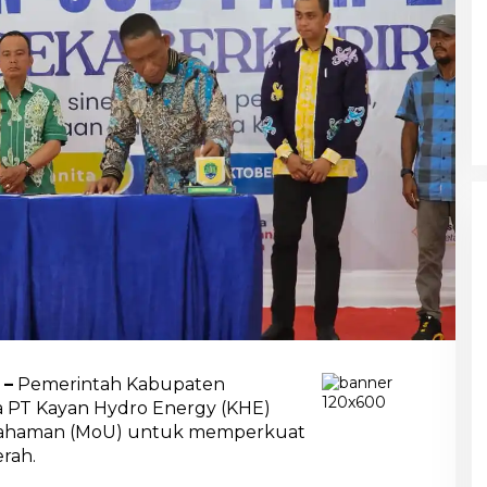
a
s
M
a
u
k
a
n
S
D
M
d
a
n
O
p
t
 –
Pemerintah Kabupaten
m
 PT Kayan Hydro Energy (KHE)
a
pahaman (MoU) untuk memperkuat
rah.
k
a