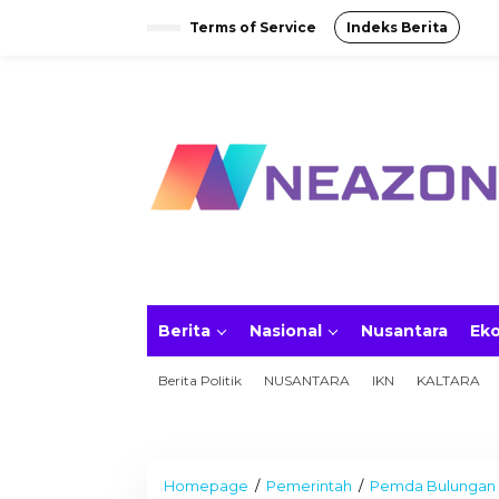
S
Terms of Service
Indeks Berita
k
i
p
t
o
c
o
n
t
e
n
t
Berita
Nasional
Nusantara
Ek
Berita Politik
NUSANTARA
IKN
KALTARA
Homepage
/
Pemerintah
/
Pemda Bulungan