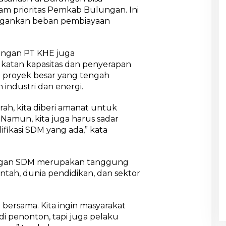
h
m prioritas Pemkab Bulungan. Ini
ngankan beban pembiayaan
dengan PT KHE juga
katan kapasitas dan penyerapan
ai proyek besar yang tengah
 industri dan energi.
rah, kita diberi amanat untuk
 Namun, kita juga harus sadar
fikasi SDM yang ada,” kata
gan SDM merupakan tanggung
tah, dunia pendidikan, dan sektor
 bersama. Kita ingin masyarakat
i penonton, tapi juga pelaku