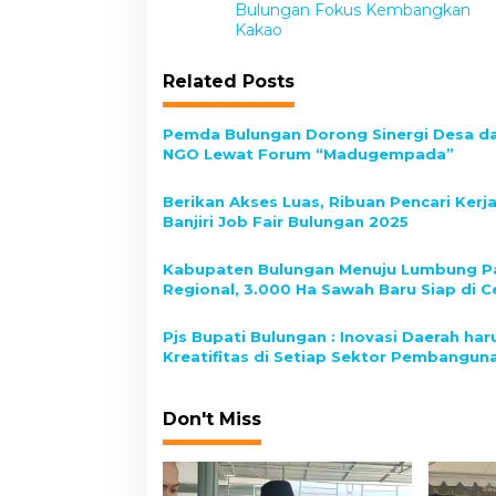
o
Bulungan Fokus Kembangkan
s
Kakao
t
Related Posts
n
a
Pemda Bulungan Dorong Sinergi Desa d
v
NGO Lewat Forum “Madugempada”
i
Berikan Akses Luas, Ribuan Pencari Kerj
g
Banjiri Job Fair Bulungan 2025
a
Kabupaten Bulungan Menuju Lumbung P
t
Regional, 3.000 Ha Sawah Baru Siap di C
i
Pjs Bupati Bulungan : Inovasi Daerah har
o
Kreatifitas di Setiap Sektor Pembangun
n
Don't Miss