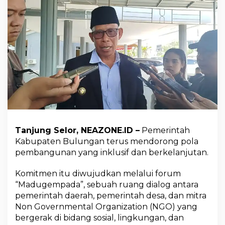
n
D
o
r
o
n
g
S
i
n
e
r
g
i
Tanjung Selor, NEAZONE.ID –
Pemerintah
D
Kabupaten Bulungan terus mendorong pola
e
s
pembangunan yang inklusif dan berkelanjutan.
a
d
Komitmen itu diwujudkan melalui forum
a
“Madugempada”, sebuah ruang dialog antara
n
pemerintah daerah, pemerintah desa, dan mitra
N
G
Non Governmental Organization (NGO) yang
O
bergerak di bidang sosial, lingkungan, dan
L