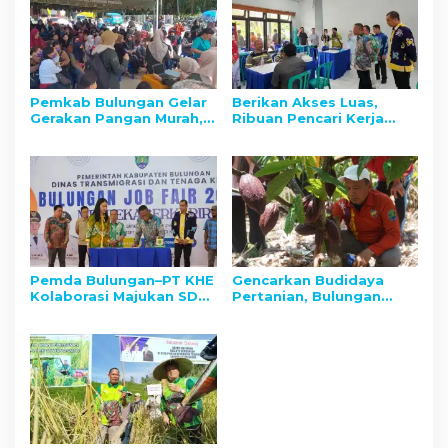
Pemkab Bulungan Gelar
Berikan Akses Luas,
Gerakan Pangan Murah,
Ribuan Pencari Kerja
Wujudkan Kedaulatan
Banjiri Job Fair Bulungan
dan Stabilitas Harga
2025
Pemda Bulungan–PT KHE
Gencarkan Budidaya
Kolaborasi Majukan SDM
Pertanian, Bulungan
dan Optimalkan CSR
Fokus Kembangkan
untuk Pembangunan
Kakao
Daerah