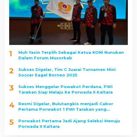
1
Muh Yasin Terplih Sebagai Ketua KONI Nunukan
Dalam Forum Musorkab
2
Sukses Digelar, Tim C Juarai Turnamen Mini
Soccer Eagel Borneo 2025
3
Sukses Menggelar Powakot Perdana, PWI
Tarakan Siap Melaju Ke Porwada II Kaltara
4
Resmi Digelar, Bulutangkis menjadi Cabor
Pertama Porwakot 1 PWI Tarakan yang
Dipertandingkan
5
Porwakot Pertama Jadi Ajang Seleksi Menuju
Porwada II Kaltara