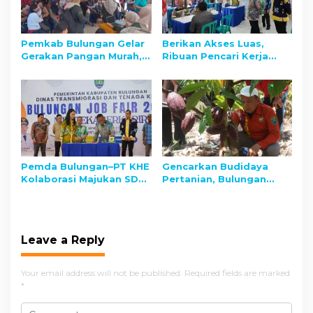
Pemkab Bulungan Gelar
Berikan Akses Luas,
Gerakan Pangan Murah,
Ribuan Pencari Kerja
Wujudkan Kedaulatan
Banjiri Job Fair Bulungan
dan Stabilitas Harga
2025
Pemda Bulungan–PT KHE
Gencarkan Budidaya
Kolaborasi Majukan SDM
Pertanian, Bulungan
dan Optimalkan CSR
Fokus Kembangkan
untuk Pembangunan
Kakao
Daerah
Leave a Reply
Your email address will not be published.
Required fields are marked
*