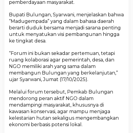
pemberdayaan masyarakat.
e
w
Bupati Bulungan, Syarwani, menjelaskan bahwa
a
t
“Madugempada” yang dalam bahasa daerah
F
berarti duduk bersama menjadi sarana penting
o
untuk menyatukan visi pembangunan hingga
r
ke tingkat desa.
u
m
“
“Forum ini bukan sekadar pertemuan, tetapi
M
ruang kolaborasi agar pemerintah, desa, dan
a
NGO memiliki arah yang sama dalam
d
membangun Bulungan yang berkelanjutan,”
u
ujar Syarwani, Jumat (17/10/2025).
g
e
m
Melalui forum tersebut, Pemkab Bulungan
p
mendorong peran aktif NGO dalam
a
mendampingi masyarakat, khususnya di
d
kawasan konservasi, agar mampu menjaga
a
”
kelestarian hutan sekaligus mengembangkan
ekonomi berbasis potensi lokal.