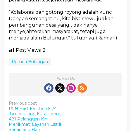
“Kolaborasi dan gotong royong adalah kunci.
Dengan semangat itu, kita bisa mewujudkan
pembangunan desa yang tidak hanya
menyejahterakan masyarakat, tetapi juga
menjaga alam Bulungan,” tutupnya. (Ramlan)
Post Views:
2
Pemda Bulungan
Follow Us
P
Previous post
PLN Hadirkan Listrik 24
o
Jam di Ujung Kutai Timur,
s
481 Pelanggan Kini
Menikmati Layanan Listrik
t
Sepanjang Hari