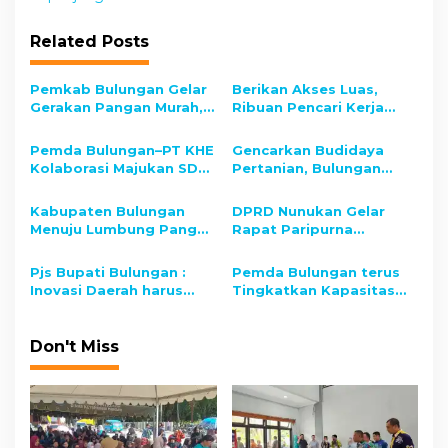
n
Related Posts
a
v
Pemkab Bulungan Gelar
Berikan Akses Luas,
i
Gerakan Pangan Murah,
Ribuan Pencari Kerja
Wujudkan Kedaulatan
Banjiri Job Fair Bulungan
g
dan Stabilitas Harga
2025
Pemda Bulungan–PT KHE
Gencarkan Budidaya
a
Kolaborasi Majukan SDM
Pertanian, Bulungan
t
dan Optimalkan CSR
Fokus Kembangkan
untuk Pembangunan
Kakao
i
Kabupaten Bulungan
DPRD Nunukan Gelar
Daerah
Menuju Lumbung Pangan
Rapat Paripurna
o
Regional, 3.000 Ha
Penetapan Bupati dan
Sawah Baru Siap di
Wakil Bupati Terpilih
n
Pjs Bupati Bulungan :
Pemda Bulungan terus
Cetak
Periode 2025–2030
Inovasi Daerah harus
Tingkatkan Kapasitas
Kreatifitas di Setiap
Satpol PP dan Pemadam
Sektor Pembangunan.
Kebakaran
Don't Miss