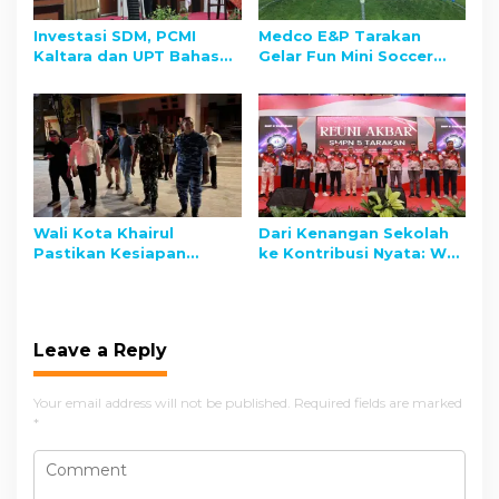
t
Investasi SDM, PCMI
Medco E&P Tarakan
i
Kaltara dan UPT Bahasa
Gelar Fun Mini Soccer
o
UBT Berkolaborasi
bersama PWI Tarakan:
Tingkatkan Skor TOEFL
Perkuat Kolaborasi
n
Pemuda Daerah
Informasi Konstruktif
Wali Kota Khairul
Dari Kenangan Sekolah
Pastikan Kesiapan
ke Kontribusi Nyata: Wali
Faskes dan Siapkan
Kota Tarakan Hadiri
Bantuan Warga
Reuni Akbar SMPN 5
Terdampak
Leave a Reply
Your email address will not be published.
Required fields are marked
*