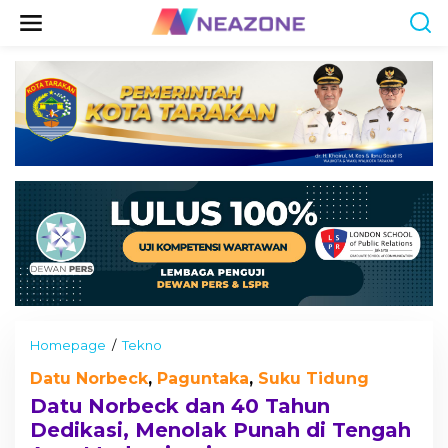
S
k
i
p
t
o
c
o
n
t
e
n
t
Homepage
/
Tekno
D
a
Datu Norbeck
,
Paguntaka
,
Suku Tidung
t
u
Datu Norbeck dan 40 Tahun
N
Dedikasi, Menolak Punah di Tengah
o