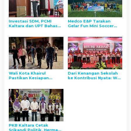
Investasi SDM, PCMI
Medco E&P Tarakan
Kaltara dan UPT Bahasa
Gelar Fun Mini Soccer
UBT Berkolaborasi
bersama PWI Tarakan:
Tingkatkan Skor TOEFL
Perkuat Kolaborasi
Pemuda Daerah
Informasi Konstruktif
Wali Kota Khairul
Dari Kenangan Sekolah
Pastikan Kesiapan
ke Kontribusi Nyata: Wali
Faskes dan Siapkan
Kota Tarakan Hadiri
Bantuan Warga
Reuni Akbar SMPN 5
Terdampak
PKB Kaltara Cetak
Srikandi Politik, Herman