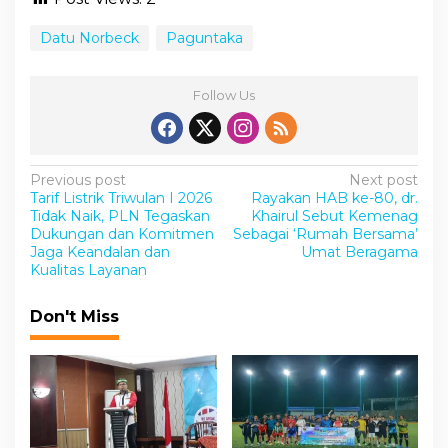
Datu Norbeck
Paguntaka
Follow Us
P
Previous post
Next post
Tarif Listrik Triwulan I 2026
Rayakan HAB ke-80, dr.
o
Tidak Naik, PLN Tegaskan
Khairul Sebut Kemenag
s
Dukungan dan Komitmen
Sebagai ‘Rumah Bersama’
Jaga Keandalan dan
Umat Beragama
t
Kualitas Layanan
n
Don't Miss
a
v
i
g
a