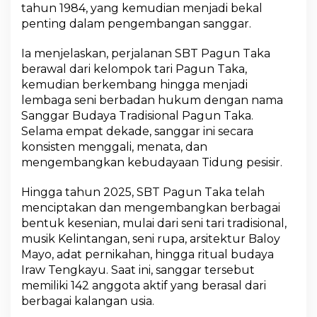
d
tahun 1984, yang kemudian menjadi bekal
e
penting dalam pengembangan sanggar.
r
n
Ia menjelaskan, perjalanan SBT Pagun Taka
i
berawal dari kelompok tari Pagun Taka,
s
a
kemudian berkembang hingga menjadi
s
lembaga seni berbadan hukum dengan nama
i
Sanggar Budaya Tradisional Pagun Taka.
Selama empat dekade, sanggar ini secara
konsisten menggali, menata, dan
mengembangkan kebudayaan Tidung pesisir.
Hingga tahun 2025, SBT Pagun Taka telah
menciptakan dan mengembangkan berbagai
bentuk kesenian, mulai dari seni tari tradisional,
musik Kelintangan, seni rupa, arsitektur Baloy
Mayo, adat pernikahan, hingga ritual budaya
Iraw Tengkayu. Saat ini, sanggar tersebut
memiliki 142 anggota aktif yang berasal dari
berbagai kalangan usia.