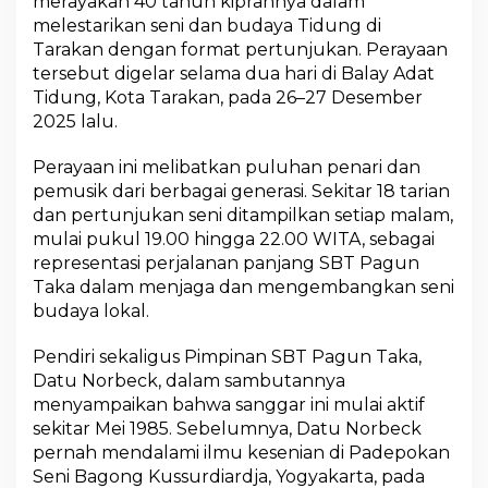
merayakan 40 tahun kiprahnya dalam
e
melestarikan seni dan budaya Tidung di
n
o
Tarakan dengan format pertunjukan. Perayaan
l
tersebut digelar selama dua hari di Balay Adat
a
Tidung, Kota Tarakan, pada 26–27 Desember
k
2025 lalu.
P
u
n
Perayaan ini melibatkan puluhan penari dan
a
pemusik dari berbagai generasi. Sekitar 18 tarian
h
dan pertunjukan seni ditampilkan setiap malam,
d
mulai pukul 19.00 hingga 22.00 WITA, sebagai
i
representasi perjalanan panjang SBT Pagun
T
e
Taka dalam menjaga dan mengembangkan seni
n
budaya lokal.
g
a
Pendiri sekaligus Pimpinan SBT Pagun Taka,
h
Datu Norbeck, dalam sambutannya
A
r
menyampaikan bahwa sanggar ini mulai aktif
u
sekitar Mei 1985. Sebelumnya, Datu Norbeck
s
pernah mendalami ilmu kesenian di Padepokan
M
Seni Bagong Kussurdiardja, Yogyakarta, pada
o