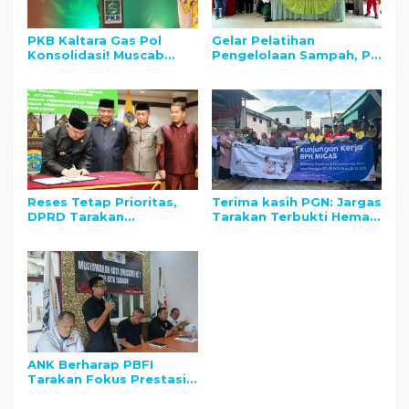
PKB Kaltara Gas Pol
Gelar Pelatihan
Konsolidasi! Muscab
Pengelolaan Sampah, PT
Digelar, Target Pemilu
Adindo Hutani Lestari
2029 Jadi Fokus Utama
Ajak Masyarakat
Nunukan Peduli
Lingkungan
Reses Tetap Prioritas,
Terima kasih PGN: Jargas
DPRD Tarakan
Tarakan Terbukti Hemat
Rasionalisasi Anggaran
dan Stabil Jelang dan
Operasional dari Rp14 M
Pasca Lebaran
ke Rp10 M
ANK Berharap PBFI
Tarakan Fokus Prestasi
Nasional