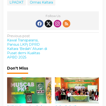
LPADKT
Ormas Kaltara
Follow Us
P
Previous post
Kawal Transparansi,
o
Pansus LKPj DPRD
s
Kaltara ‘Bedah’ Aturan di
Pusat demi Kualitas
t
APBD 2025
n
Don't Miss
a
v
i
g
a
t