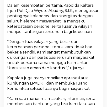
n
Dalam kesempatan pertama, Kapolda Kaltara,
g
Irjen Pol Djati Wiyoto Abadhy, S.I.K., menegaskan
a
pentingnya kolaborasi dan sinergitas dengan
n
S
seluruh elemen masyarakat. Ia mengakui
i
keterbatasan personel serta luasnya wilayah
l
menjadi tantangan tersendiri bagi kepolisian.
a
t
“Dengan luas wilayah yang besar dan
u
r
keterbatasan personel, tentu kami tidak bisa
a
bekerja sendiri. Kami sangat membutuhkan
h
dukungan dan partisipasi seluruh masyarakat
m
untuk bersama-sama menjaga Kalimantan
i
P
Utara tetap aman dan kondusif,” ujarnya.
e
n
Kapolda juga menyampaikan apresiasi atas
g
kunjungan LPADKT dan membuka ruang
u
komunikasi seluas-luasnya bagi masyarakat.
r
u
s
“Kami siap menerima masukan, informasi, serta
L
memberikan bantuan yang bisa kami lakukan
P