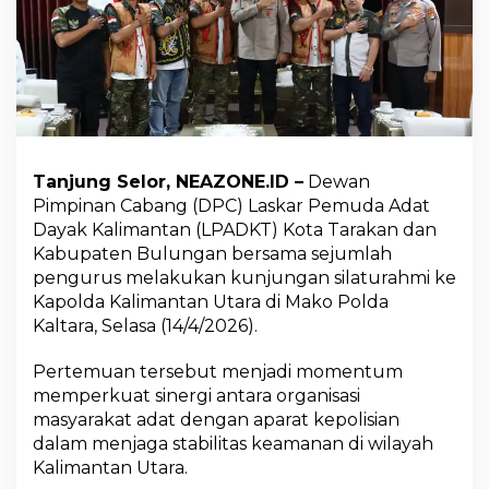
K
a
p
o
l
d
a
K
a
Tanjung Selor, NEAZONE.ID –
Dewan
l
Pimpinan Cabang (DPC) Laskar Pemuda Adat
t
a
Dayak Kalimantan (LPADKT) Kota Tarakan dan
r
Kabupaten Bulungan bersama sejumlah
a
pengurus melakukan kunjungan silaturahmi ke
T
Kapolda Kalimantan Utara di Mako Polda
e
Kaltara, Selasa (14/4/2026).
r
i
m
Pertemuan tersebut menjadi momentum
a
memperkuat sinergi antara organisasi
K
masyarakat adat dengan aparat kepolisian
u
dalam menjaga stabilitas keamanan di wilayah
n
j
Kalimantan Utara.
u